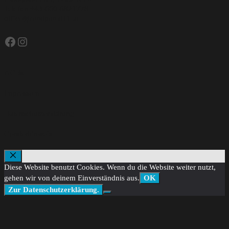
Telefon +43-660-6821778
office@rundpunkt11.at
Facebook
Instagram
AGBs
Impressum
Datenschutzerklärung
Genderhinweis
Schließen
Diese Website benutzt Cookies. Wenn du die Website weiter nutzt,
gehen wir von deinem Einverständnis aus.
OK
Zur Datenschutzerklärung.