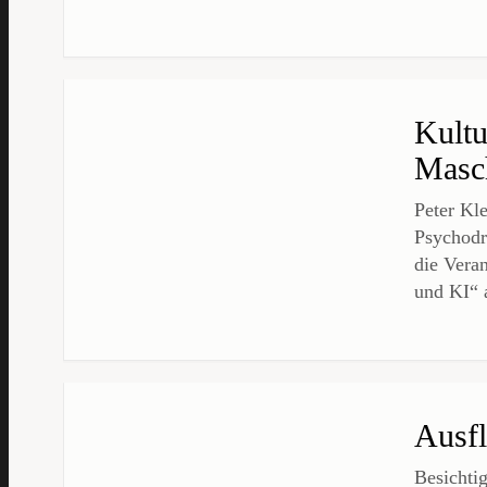
Kultu
Masc
Peter Kl
Psychodr
die Vera
und KI“ 
Ausfl
Besichti