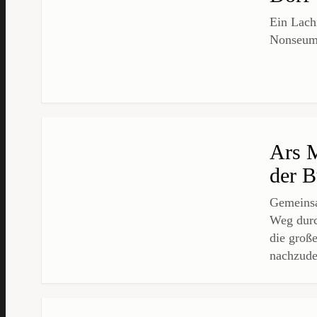
Ein Lach
Nonseum 
Ars M
der 
Gemeinsa
Weg durc
die groß
nachzude