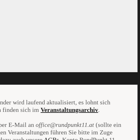
er wird laufend aktualisiert, es lohnt sich
n finden sich im
Veranstaltungsarchiv
.
 per E-Mail an
office@rundpunkt11.at
(sollte ein
en Veranstaltungen führen Sie bitte im Zuge
 dazu auch unsere
AGBs
. Konto RundPunkt 11,