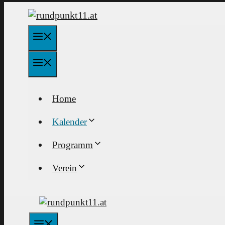
Zum
Inhalt
springen
Menü
Menü
Home
Kalender
Programm
Verein
Menü