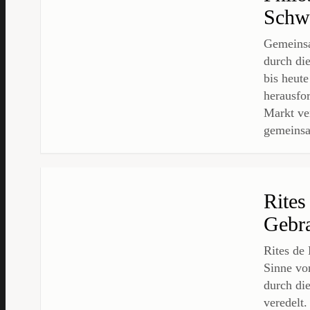
Schw
Gemeinsa
durch di
bis heute
herausfo
Markt ve
gemeins
Rite
Gebra
Rites de
Sinne vo
durch di
veredelt.