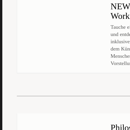
NEW 
Works
Tauche e
und entd
inklusiv
dem Küns
Menschen
Vorstellu
Philo