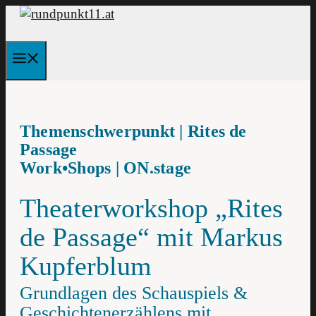
Zum
Inhalt
springen
Menü
Themenschwerpunkt | Rites de
Passage
Work•Shops | ON.stage
Theaterworkshop „Rites
de Passage“ mit Markus
Kupferblum
Grundlagen des Schauspiels &
Geschichtenerzählens mit