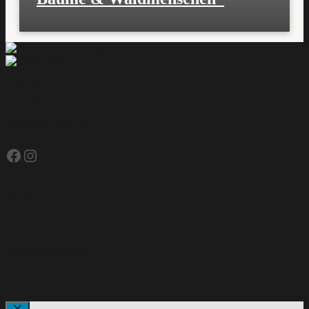
RundPunkt 11
Gaußplatz 11/3; 1200 Wien
Telefon +43-660-6821778
office@rundpunkt11.at
Facebook
Instagram
AGBs
Impressum
Datenschutzerklärung
Genderhinweis