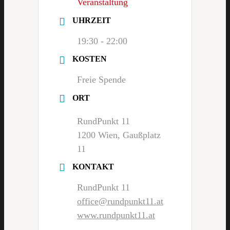
Veranstaltung
UHRZEIT
19:30 - 22:00
KOSTEN
Freie Spende
ORT
RundPunkt 11
1200 Wien, Gaußplatz
11
KONTAKT
RundPunkt 11
office@rundpunkt11.at
www.rundpunkt11.at