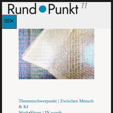
Zum
Inhalt
springen
Menü
Themenschwerpunkt | Zwischen Mensch
& KI
Work•Shops | IN.words