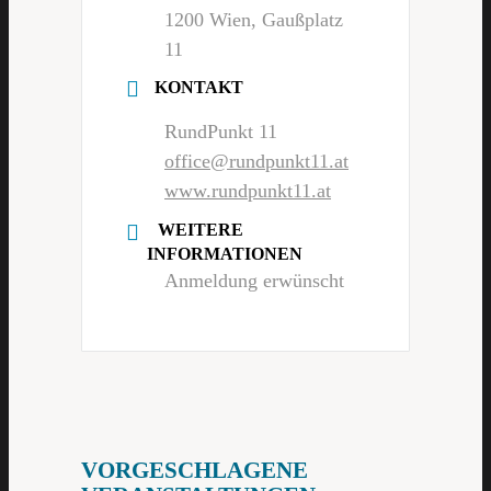
1200 Wien, Gaußplatz
11
KONTAKT
RundPunkt 11
office@rundpunkt11.at
www.rundpunkt11.at
WEITERE
INFORMATIONEN
Anmeldung erwünscht
VORGESCHLAGENE