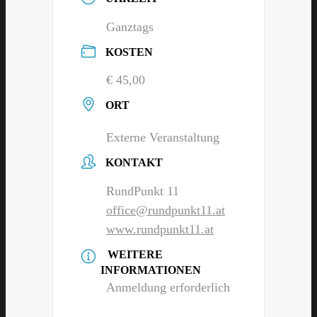
Ganztags
KOSTEN
€ 45,00
ORT
Externe Veranstaltung
KONTAKT
RundPunkt 11
office@rundpunkt11.at
www.rundpunkt11.at
WEITERE
INFORMATIONEN
Anmeldung erforderlich